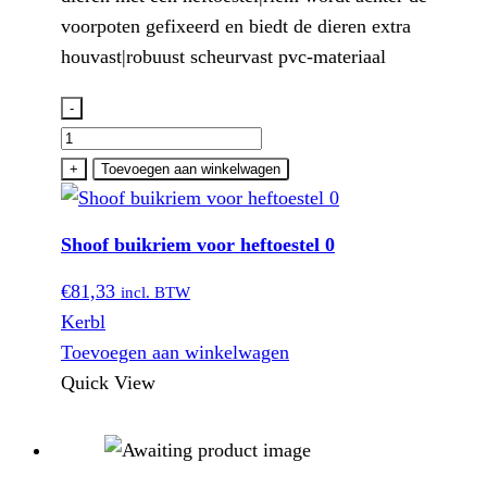
voorpoten gefixeerd en biedt de dieren extra
houvast|robuust scheurvast pvc-materiaal
-
Shoof
buikriem
+
Toevoegen aan winkelwagen
voor
heftoestel
Shoof buikriem voor heftoestel 0
0
aantal
€
81,33
incl. BTW
Kerbl
Toevoegen aan winkelwagen
Quick View