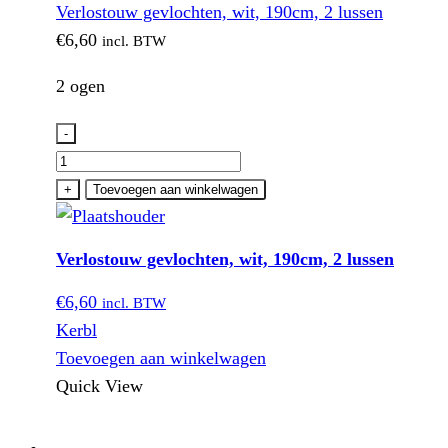
Verlostouw gevlochten, wit, 190cm, 2 lussen
€
6,60
incl. BTW
2 ogen
-
Verlostouw
gevlochten,
+
Toevoegen aan winkelwagen
wit,
190cm,
Verlostouw gevlochten, wit, 190cm, 2 lussen
2
lussen
€
6,60
incl. BTW
aantal
Kerbl
Toevoegen aan winkelwagen
Quick View