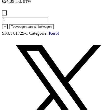
€
24,39
incl. BTW
-
Vervangbak
voor
+
Toevoegen aan winkelwagen
81729
SKU:
81729-1
Categorie:
Kerbl
103
x
64,5
x
5
cm,
deel
nr.
9
aantal