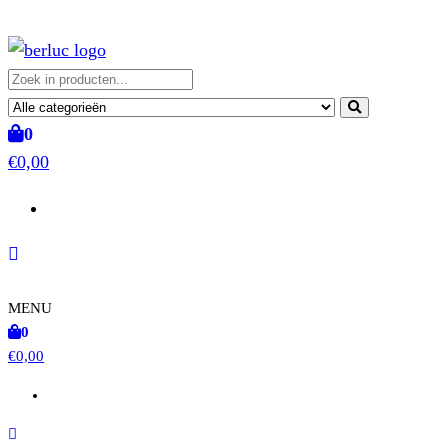
Ga
naar
de
Berluc
Gocarts – Trampolines – Weideomheining – Stalinrichting
inhoud
0
€0,00
MENU
0
€0,00