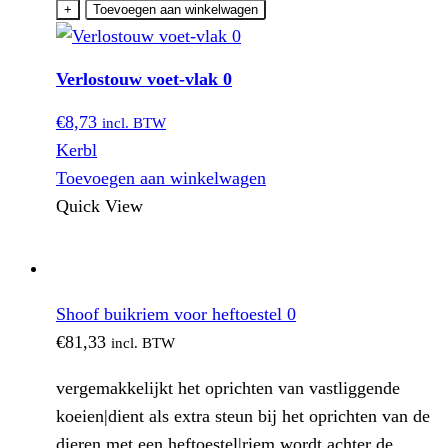
voet-
+
Toevoegen aan winkelwagen
vlak
0
Verlostouw voet-vlak 0
aantal
€
8,73
incl. BTW
Kerbl
Toevoegen aan winkelwagen
Quick View
Shoof buikriem voor heftoestel 0
€
81,33
incl. BTW
vergemakkelijkt het oprichten van vastliggende
koeien|dient als extra steun bij het oprichten van de
dieren met een heftoestel|riem wordt achter de